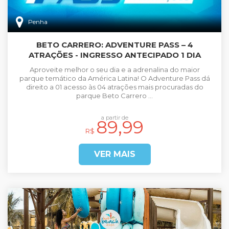
Penha
BETO CARRERO: ADVENTURE PASS – 4
ATRAÇÕES - INGRESSO ANTECIPADO 1 DIA
Aproveite melhor o seu dia e a adrenalina do maior
parque temático da América Latina! O Adventure Pass dá
direito a 01 acesso às 04 atrações mais procuradas do
parque Beto Carrero ...
a partir de
89,99
R$
VER MAIS