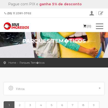
Pague com PIX e
ganhe 5% de desconto
(55) 11 2391-3702
(0)
PARQUES TEM�TICOS
Home
Parques Tem�ticos
Filtros
1
2
3
4
5
6
7
8
9