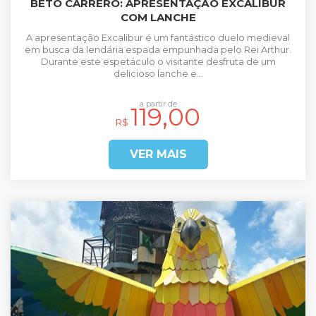
BETO CARRERO: APRESENTAÇÃO EXCALIBUR
COM LANCHE
A apresentação Excalibur é um fantástico duelo medieval
em busca da lendária espada empunhada pelo Rei Arthur.
Durante este espetáculo o visitante desfruta de um
delicioso lanche e...
a partir de
119,00
R$
VER MAIS