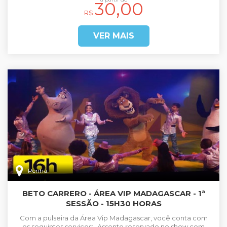
30,00
R$
VER MAIS
Penha
BETO CARRERO - ÁREA VIP MADAGASCAR - 1ª
SESSÃO - 15H30 HORAS
Com a pulseira da Área Vip Madagascar, você conta com
os seguintes serviços:- Assento reservado no show com