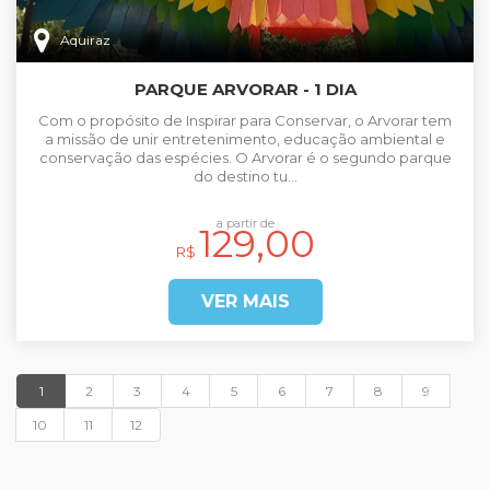
Aquiraz
PARQUE ARVORAR - 1 DIA
Com o propósito de Inspirar para Conservar, o Arvorar tem
a missão de unir entretenimento, educação ambiental e
conservação das espécies. O Arvorar é o segundo parque
do destino tu...
a partir de
129,00
R$
VER MAIS
1
2
3
4
5
6
7
8
9
10
11
12