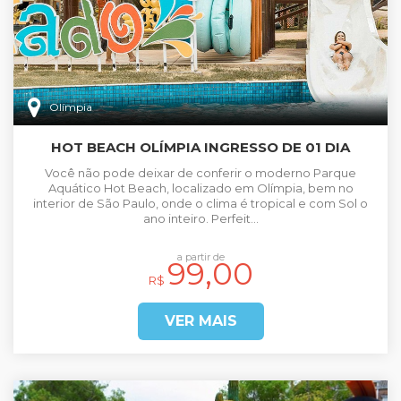
Olímpia
HOT BEACH OLÍMPIA INGRESSO DE 01 DIA
Você não pode deixar de conferir o moderno Parque
Aquático Hot Beach, localizado em Olímpia, bem no
interior de São Paulo, onde o clima é tropical e com Sol o
ano inteiro. Perfeit...
a partir de
99,00
R$
VER MAIS