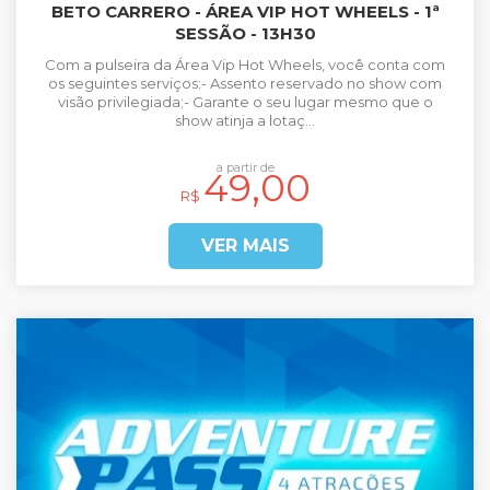
BETO CARRERO - ÁREA VIP HOT WHEELS - 1ª
SESSÃO - 13H30
Com a pulseira da Área Vip Hot Wheels, você conta com
os seguintes serviços:- Assento reservado no show com
visão privilegiada;- Garante o seu lugar mesmo que o
show atinja a lotaç...
a partir de
49,00
R$
VER MAIS