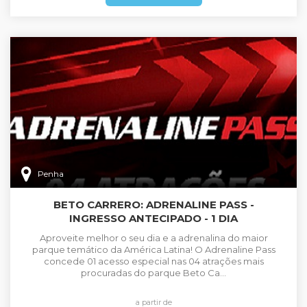
Penha
BETO CARRERO: ADRENALINE PASS -
INGRESSO ANTECIPADO - 1 DIA
Aproveite melhor o seu dia e a adrenalina do maior
parque temático da América Latina! O Adrenaline Pass
concede 01 acesso especial nas 04 atrações mais
procuradas do parque Beto Ca...
a partir de