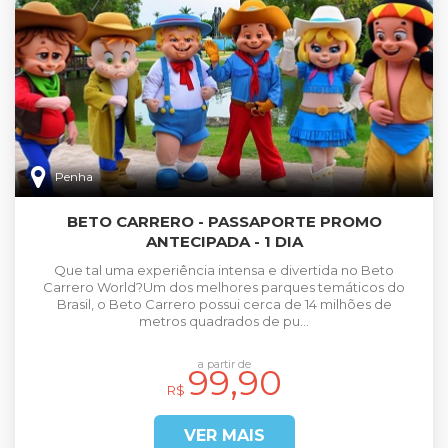
Penha
BETO CARRERO - PASSAPORTE PROMO
ANTECIPADA - 1 DIA
Que tal uma experiência intensa e divertida no Beto
Carrero World?Um dos melhores parques temáticos do
Brasil, o Beto Carrero possui cerca de 14 milhões de
metros quadrados de pu...
a partir de
99,90
R$
VER MAIS