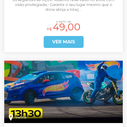
visão privilegiada;- Garante o seu lugar mesmo que o
show atinja a lotaç...
a partir de
49,00
R$
VER MAIS
Penha