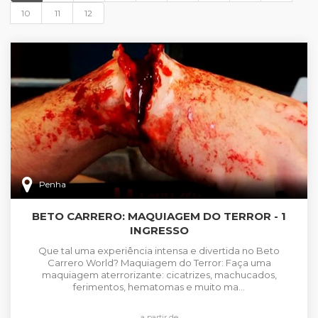
10
11
12
Penha
BETO CARRERO: MAQUIAGEM DO TERROR - 1
INGRESSO
Que tal uma experiência intensa e divertida no Beto
Carrero World? Maquiagem do Terror: Faça uma
maquiagem aterrorizante: cicatrizes, machucados,
ferimentos, hematomas e muito ma...
a partir de