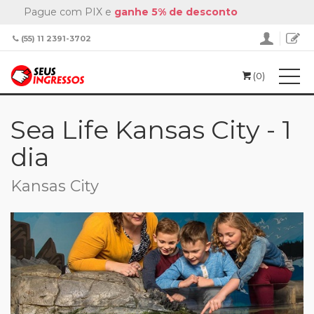
Pague com PIX e
ganhe 5% de desconto
(55) 11 2391-3702
(0)
Home
Parques Temáticos
Sea Life Kansas City - 1 dia
Sea Life Kansas City - 1
dia
Kansas City