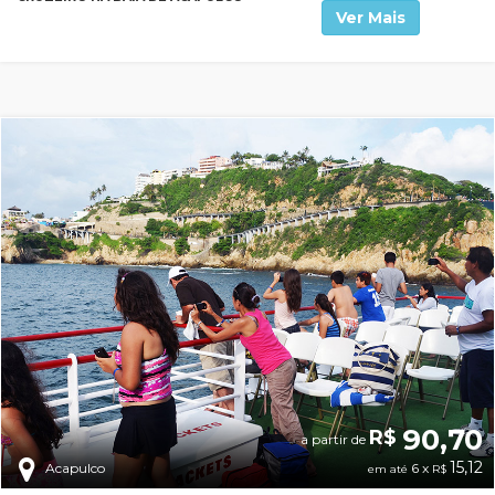
Ver Mais
90,70
R$
a partir de
15,12
6 x
Acapulco
em até
R$