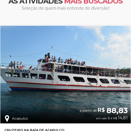
AS ATIVIDADES
MAIS BUSCADOS
Seleção de quem mais entende de diversão!
88,83
R$
a partir de
14,81
6 x
Acapulco
em até
R$
CRUZEIRO NA BAÍA DE ACAPULCO