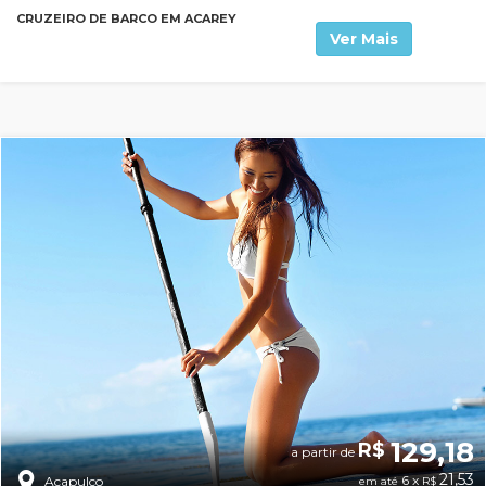
CRUZEIRO DE BARCO EM ACAREY
Ver Mais
129,18
R$
a partir de
21,53
6 x
Acapulco
em até
R$