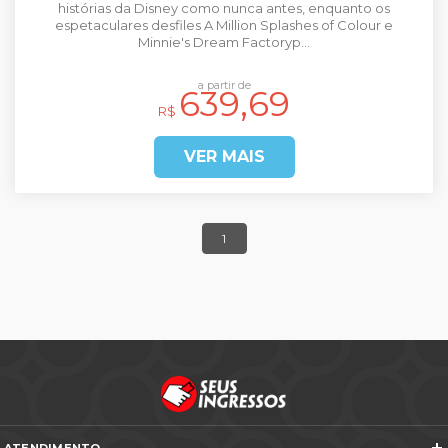
histórias da Disney como nunca antes, enquanto os
espetaculares desfiles A Million Splashes of Colour e
Minnie's Dream Factoryp...
a partir de
639,69
R$
VER MAIS
1
ATENDIMENTO