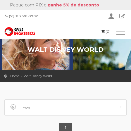
Pague com PIX e
ganhe 5% de desconto
(55) 11 2391-3702
(0)
WALT DISNEY WORLD
Home
Walt Disney World
Filtros
1