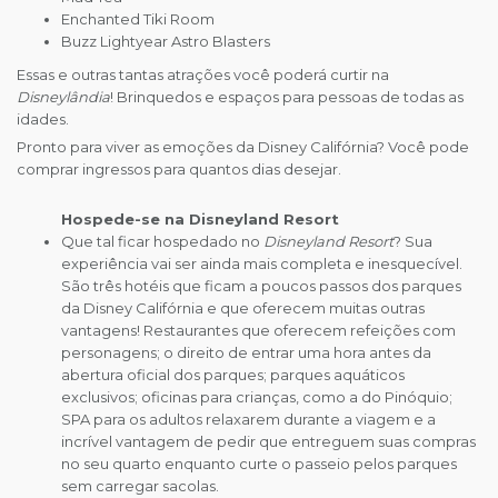
Enchanted Tiki Room
Buzz Lightyear Astro Blasters
Essas e outras tantas atrações você poderá curtir na
Disneylândia
! Brinquedos e espaços para pessoas de todas as
idades.
Pronto para viver as emoções da Disney Califórnia? Você pode
comprar ingressos para quantos dias desejar.
Hospede-se na Disneyland Resort
Que tal ficar hospedado no
Disneyland Resort
? Sua
experiência vai ser ainda mais completa e inesquecível.
São três hotéis que ficam a poucos passos dos parques
da Disney Califórnia e que oferecem muitas outras
vantagens! Restaurantes que oferecem refeições com
personagens; o direito de entrar uma hora antes da
abertura oficial dos parques; parques aquáticos
exclusivos; oficinas para crianças, como a do Pinóquio;
SPA para os adultos relaxarem durante a viagem e a
incrível vantagem de pedir que entreguem suas compras
no seu quarto enquanto curte o passeio pelos parques
sem carregar sacolas.