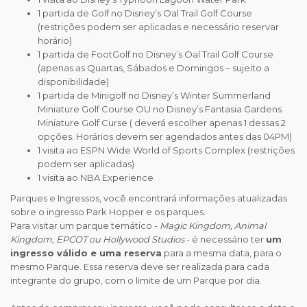
1 partida de Golf no Disney’s Oal Trail Golf Course
(restrições podem ser aplicadas e necessário reservar
horário)
1 partida de FootGolf no Disney’s Oal Trail Golf Course
(apenas as Quartas, Sábados e Domingos – sujeito a
disponibilidade)
1 partida de Minigolf no Disney’s Winter Summerland
Miniature Golf Course OU no Disney’s Fantasia Gardens
Miniature Golf Curse ( deverá escolher apenas 1 dessas 2
opções. Horários devem ser agendados antes das 04PM)
1 visita ao ESPN Wide World of Sports Complex (restrições
podem ser aplicadas)
1 visita ao NBA Experience
Parques e Ingressos, você encontrará informações atualizadas
sobre o ingresso Park Hopper e os parques.
Para visitar um parque temático -
Magic Kingdom, Animal
Kingdom, EPCOT ou Hollywood Studios
- é necessário ter
um
ingresso válido e uma reserva
para a mesma data, para o
mesmo Parque. Essa reserva deve ser realizada para cada
integrante do grupo, com o limite de um Parque por dia.