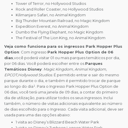
Tower of Terror, no Hollywood Studios
Rock and Roller Coaster, no Hollywood Studios
Kilimanjaro Safari, no Animal Kingdom
Big Thunder Mountain Railroad, no Magic Kingdom
Expedition Everest, no Animal Kingdom
Dumbo the Flying Elephant, no Magic Kingdom
The Festival of The Lion King, no Animal Kingdom
Veja como funciona para os ingressos Park Hopper Plus
Option
: Com ingresso
Park Hopper Plus Option de 06
dias
,você poderá visitar 01 ou mais parques temáticos por dia,
por 06 dias. Você poderá escolher entre os
Parques
Temáticos Disney
:
Magic Kingdom, Animal Kingdom,
EPCOT,Hollywood Studios
. É permitido entrar e sair do mesmo
parque durante o dia, e também é permitido trocar de parque
ao longo do dia¹. Para o Ingresso Park Hopper Plus Option de
06 dias, você terá uma janela de 09 dias, a contar do primeiro
dia de utilização, para utilizar todos os seus ingressos. Inclui
também, o número de visitas adicionais equivalente ao número
de dias escolhido para o Ingresso. Cada visita adicional, deve ser
usada para uma das opções abaixo:
1 visita ao Disney’s Blizzard Beach Water Park
1 visita ao Disney’s Typhoon Lagoon Water Park