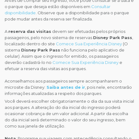
Antes de comprar seu ingresso, você pode consultar se a data e
o parque que deseja estão disponíveis em
Consultar
disponibilidade
. Observe que a disponibilidade para o parque
pode mudar antes da reserva ser finalizada.
A
reserva das visitas
devem ser efetuadas pelos próprios
passageiros, pelo novo sistema de reservas
Disney Park Pass
,
localizado dentro do site
Comece Sua Experiência Disney
(O
sistema
Disney Park Pass
não funciona pelo aplicativo de
celular). Assim que o ingresso for emitido, os passageiros
deverão cadastrá-lo no
Comece Sua Experiência Disney
e
efetuar a reserva das visitas aos parques.
Aconselhamos aos passageiros sempre acompanharem o
microsite da Disney:
Saiba antes de ir
, pois nele, encontrarão
informações atualizadas a respeito dos parques.
Você deverá escolher obrigatoriamente o dia da sua visita inicial
aos parques. A alteração do dia inicial do ingresso poderá
ocasionar cobrança de um valor adicional. A partir da escolha
do dia inicial será determinado o valor do seu ingresso, bem
como sua janela de utilização.
Nota
: Programe sua viagem com antecedência consultando o