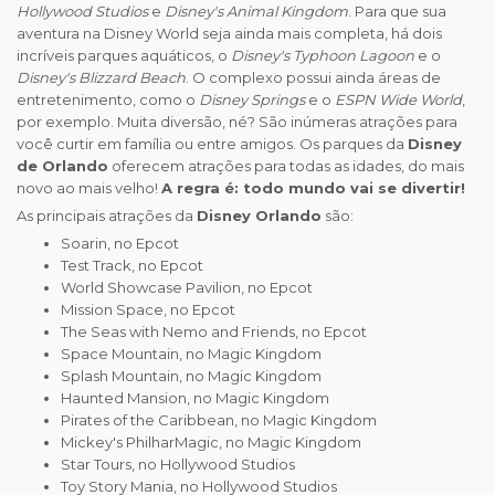
Hollywood Studios
e
Disney's Animal Kingdom
. Para que sua
aventura na Disney World seja ainda mais completa, há dois
incríveis parques aquáticos, o
Disney's Typhoon Lagoon
e o
Disney's Blizzard Beach
. O complexo possui ainda áreas de
entretenimento, como o
Disney Springs
e o
ESPN Wide World
,
por exemplo. Muita diversão, né? São inúmeras atrações para
você curtir em família ou entre amigos. Os parques da
Disney
de Orlando
oferecem atrações para todas as idades, do mais
novo ao mais velho!
A regra é: todo mundo vai se divertir!
As principais atrações da
Disney Orlando
são:
Soarin, no Epcot
Test Track, no Epcot
World Showcase Pavilion, no Epcot
Mission Space, no Epcot
The Seas with Nemo and Friends, no Epcot
Space Mountain, no Magic Kingdom
Splash Mountain, no Magic Kingdom
Haunted Mansion, no Magic Kingdom
Pirates of the Caribbean, no Magic Kingdom
Mickey's PhilharMagic, no Magic Kingdom
Star Tours, no Hollywood Studios
Toy Story Mania, no Hollywood Studios