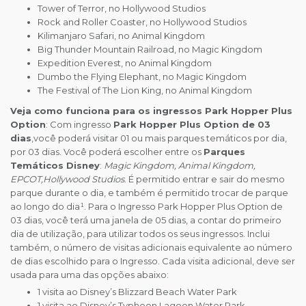
Tower of Terror, no Hollywood Studios
Rock and Roller Coaster, no Hollywood Studios
Kilimanjaro Safari, no Animal Kingdom
Big Thunder Mountain Railroad, no Magic Kingdom
Expedition Everest, no Animal Kingdom
Dumbo the Flying Elephant, no Magic Kingdom
The Festival of The Lion King, no Animal Kingdom
Veja como funciona para os ingressos Park Hopper Plus
Option
: Com ingresso
Park Hopper Plus Option de 03
dias
,você poderá visitar 01 ou mais parques temáticos por dia,
por 03 dias. Você poderá escolher entre os
Parques
Temáticos Disney
:
Magic Kingdom, Animal Kingdom,
EPCOT,Hollywood Studios
. É permitido entrar e sair do mesmo
parque durante o dia, e também é permitido trocar de parque
ao longo do dia¹. Para o Ingresso Park Hopper Plus Option de
03 dias, você terá uma janela de 05 dias, a contar do primeiro
dia de utilização, para utilizar todos os seus ingressos. Inclui
também, o número de visitas adicionais equivalente ao número
de dias escolhido para o Ingresso. Cada visita adicional, deve ser
usada para uma das opções abaixo:
1 visita ao Disney’s Blizzard Beach Water Park
1 visita ao Disney’s Typhoon Lagoon Water Park