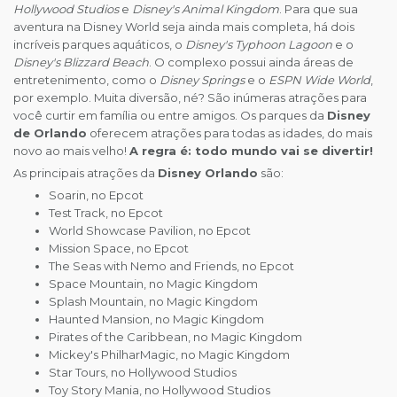
Hollywood Studios
e
Disney's Animal Kingdom
. Para que sua
aventura na Disney World seja ainda mais completa, há dois
incríveis parques aquáticos, o
Disney's Typhoon Lagoon
e o
Disney's Blizzard Beach
. O complexo possui ainda áreas de
entretenimento, como o
Disney Springs
e o
ESPN Wide World
,
por exemplo. Muita diversão, né? São inúmeras atrações para
você curtir em família ou entre amigos. Os parques da
Disney
de Orlando
oferecem atrações para todas as idades, do mais
novo ao mais velho!
A regra é: todo mundo vai se divertir!
As principais atrações da
Disney Orlando
são:
Soarin, no Epcot
Test Track, no Epcot
World Showcase Pavilion, no Epcot
Mission Space, no Epcot
The Seas with Nemo and Friends, no Epcot
Space Mountain, no Magic Kingdom
Splash Mountain, no Magic Kingdom
Haunted Mansion, no Magic Kingdom
Pirates of the Caribbean, no Magic Kingdom
Mickey's PhilharMagic, no Magic Kingdom
Star Tours, no Hollywood Studios
Toy Story Mania, no Hollywood Studios