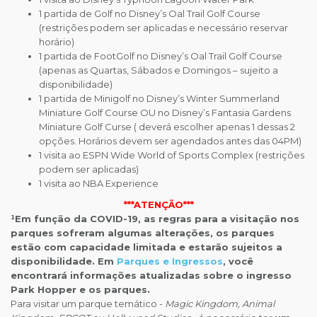
1 partida de Golf no Disney’s Oal Trail Golf Course
(restrições podem ser aplicadas e necessário reservar
horário)
1 partida de FootGolf no Disney’s Oal Trail Golf Course
(apenas as Quartas, Sábados e Domingos – sujeito a
disponibilidade)
1 partida de Minigolf no Disney’s Winter Summerland
Miniature Golf Course OU no Disney’s Fantasia Gardens
Miniature Golf Curse ( deverá escolher apenas 1 dessas 2
opções. Horários devem ser agendados antes das 04PM)
1 visita ao ESPN Wide World of Sports Complex (restrições
podem ser aplicadas)
1 visita ao NBA Experience
***ATENÇÃO***
¹Em função da COVID-19, as regras para a visitação nos
parques sofreram algumas alterações, os parques
estão com capacidade limitada e estarão sujeitos a
disponibilidade. Em
Parques e Ingressos
, você
encontrará informações atualizadas sobre o ingresso
Park Hopper e os parques.
Para visitar um parque temático -
Magic Kingdom, Animal