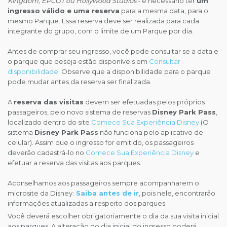
Kingdom, EPCOT ou Hollywood Studios
- é necessário ter
um
ingresso válido e uma reserva
para a mesma data, para o
mesmo Parque. Essa reserva deve ser realizada para cada
integrante do grupo, com o limite de um Parque por dia.
Antes de comprar seu ingresso, você pode consultar se a data e
o parque que deseja estão disponíveis em
Consultar
disponibilidade
. Observe que a disponibilidade para o parque
pode mudar antes da reserva ser finalizada.
A
reserva das visitas
devem ser efetuadas pelos próprios
passageiros, pelo novo sistema de reservas
Disney Park Pass
,
localizado dentro do site
Comece Sua Experiência Disney
(O
sistema
Disney Park Pass
não funciona pelo aplicativo de
celular). Assim que o ingresso for emitido, os passageiros
deverão cadastrá-lo no
Comece Sua Experiência Disney
e
efetuar a reserva das visitas aos parques.
Aconselhamos aos passageiros sempre acompanharem o
microsite da Disney:
Saiba antes de ir
, pois nele, encontrarão
informações atualizadas a respeito dos parques.
Você deverá escolher obrigatoriamente o dia da sua visita inicial
aos parques. A alteração do dia inicial do ingresso poderá