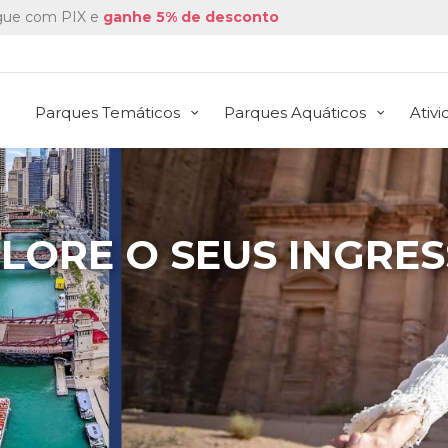
ue com PIX e
ganhe 5% de desconto
Parques Temáticos
Parques Aquáticos
Ativ
LORE O SEUS INGRE