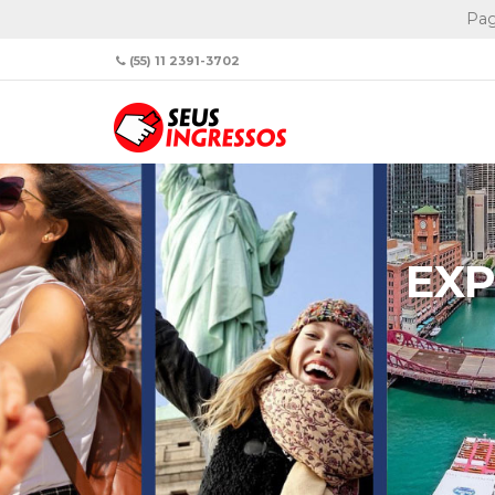
Pag
(55) 11 2391-3702
EXP