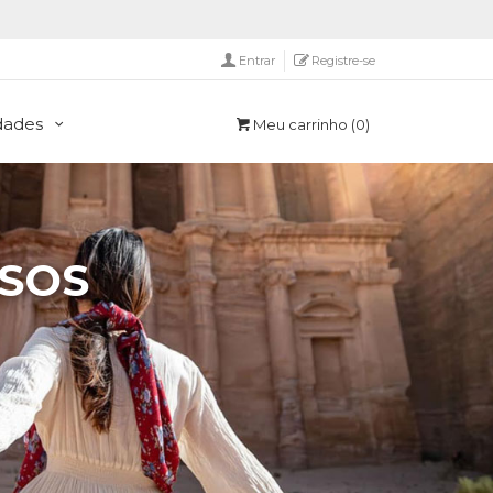
Entrar
Registre-se
idades
Meu carrinho
(0)
SSOS