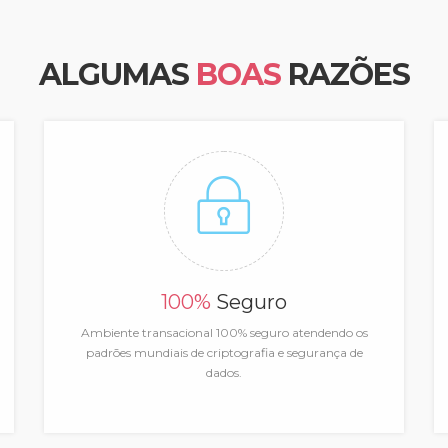
ALGUMAS
BOAS
RAZÕES
100%
Seguro
Ambiente transacional 100% seguro atendendo os
padrões mundiais de criptografia e segurança de
dados.