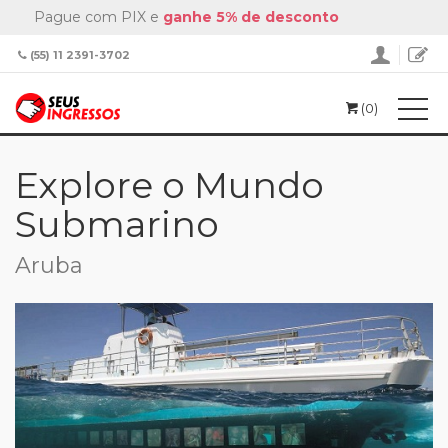
Pague com PIX e
ganhe 5% de desconto
(55) 11 2391-3702
(0)
Home
Entradas
Explore o Mundo Submarino
Explore o Mundo
Submarino
Aruba