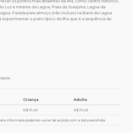
ecer os pontos mais atraentes da ilha, como centro histórico,
lio Luz e mirante da Lagoa, Praia da Joaquina, Lagoa da
agoa. Parada para almoço (não incluso) na Barra da Lagoa
á experimentar o prato típico da Ilha que é a sequência de
ópolis
Criança
Adulto
R$ 111,43
R$ 111,43
 data informada podendo variar de acordo com a data escolhida.