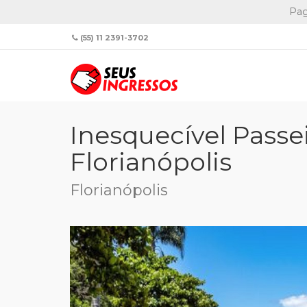
Pag
(55) 11 2391-3702
Home
Passeios
Inesquecível Passeio Turístico por Florianó
Inesquecível Passei
Florianópolis
Florianópolis