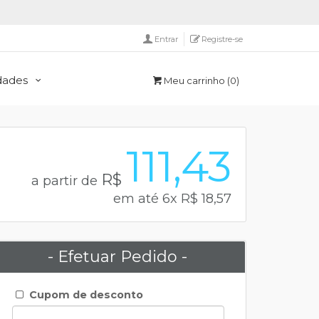
Entrar
Registre-se
idades
Meu carrinho
(0)
111,43
R$
a partir de
em até 6x R$ 18,57
- Efetuar Pedido -
Cupom de desconto