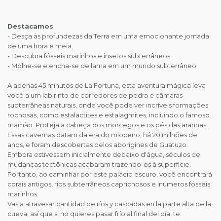
Destacamos
- Desça às profundezas da Terra em uma emocionante jornada
de uma hora e meia.
- Descubra fósseis marinhos e insetos subterrâneos.
- Molhe-se e encha-se de lama em um mundo subterrâneo.
A apenas 45 minutos de La Fortuna, esta aventura mágica leva
você a um labirinto de corredores de pedra e câmaras
subterrâneas naturais, onde você pode ver incríveis formações
rochosas, como estalactites e estalagmites, incluindo o famoso
mamão. Proteja a cabeça dos morcegos e os pés das aranhas!
Essas cavernas datam da era do mioceno, há 20 milhões de
anos, e foram descobertas pelos aborígines de Guatuzo.
Embora estivessem inicialmente debaixo d'água, séculos de
mudanças tectônicas acabaram trazendo-os à superfície.
Portanto, ao caminhar por este palácio escuro, você encontrará
corais antigos, rios subterrâneos caprichosos e inúmeros fósseis
marinhos.
Vas a atravesar cantidad de ríos y cascadas en la parte alta de la
cueva, así que si no quieres pasar frío al final del día, te