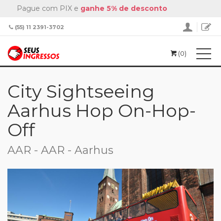
Pague com PIX e
ganhe 5% de desconto
(55) 11 2391-3702
(0)
Home
City Sightseeing Aarhus Hop On-Hop-Off
City Sightseeing
Aarhus Hop On-Hop-
Off
AAR - AAR - Aarhus