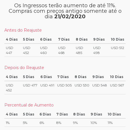
Os Ingressos terão aumento de até 11%.
Compras com preços antigo somente até o
dia
21/02/2020
Antes do Reajuste
4 Dias
5 Dias
6 Dias
7 Dias
8 Dias
9 Dias
10 Dias
USD
USD
USD
USD
USD
USD
USD 512
447
452
460
468
485
498
Depois do Reajuste
4 Dias
5 Dias
6 Dias
7 Dias
8 Dias
9 Dias
10 Dias
USD
USD 477
USD 491
USD 505
USD 530
USD 548
USD 567
452
Percentual de Aumento
4 Dias
5 Dias
6 Dias
7 Dias
8 Dias
9 Dias
10 Dias
1%
5%
6%
8%
9%
10%
11%