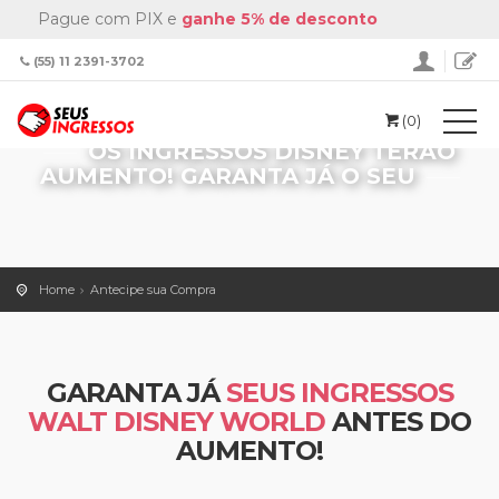
Pague com PIX e
ganhe 5% de desconto
(55) 11 2391-3702
(0)
OS INGRESSOS DISNEY TERÃO
AUMENTO! GARANTA JÁ O SEU
Home
Antecipe sua Compra
GARANTA JÁ
SEUS INGRESSOS
WALT DISNEY WORLD
ANTES DO
AUMENTO!