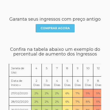
Garanta seus ingressos com preço antigo
COMPRAR AGORA
Confira na tabela abaixo um exemplo do
percentual de aumento dos Ingressos
Janela de
4
5
7
8
9
10
12
13
Uso
Data de
2
3
4
5
6
7
8
9
Início ↓
Dias
Dias
Dias
Dias
Dias
Dias
Dias
Di
27/02/2020
2%
2%
2%
6%
7%
9%
9%
10
28/02/2020
2%
2%
2%
6%
7%
8%
9%
10
29/02/2020
2%
2%
2%
6%
7%
8%
9%
10