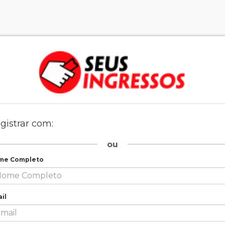
gistrar com:
ou
me Completo
il