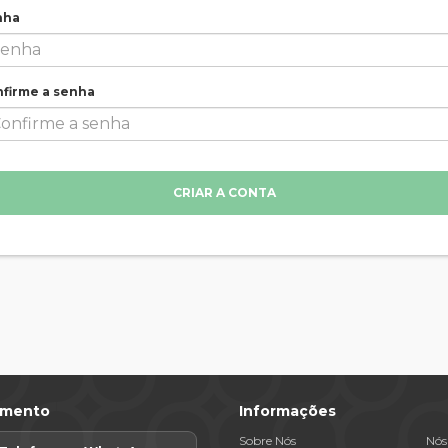
nha
firme a senha
CRIAR A CONTA
imento
Informações
Sobre Nós
Nós