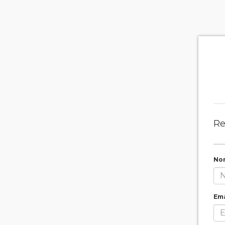
Re
No
Ema