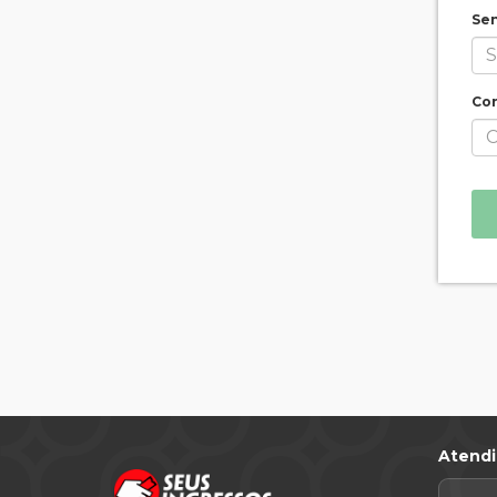
Se
Con
Atend