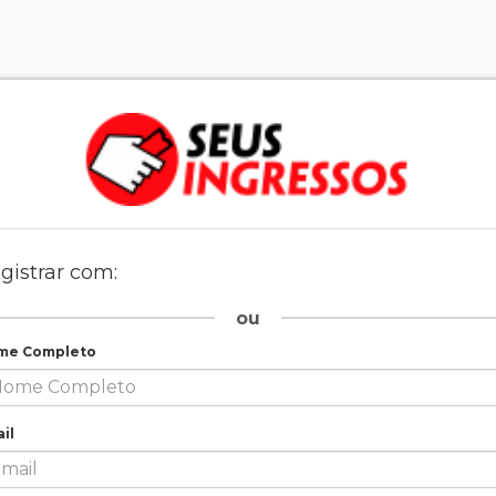
gistrar com:
ou
me Completo
il