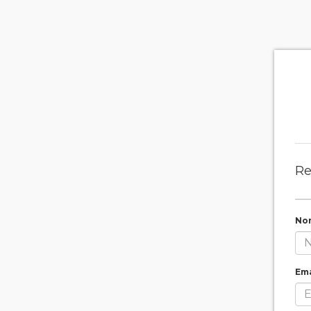
Re
No
Ema