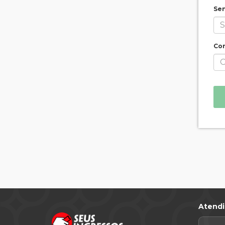
Se
Con
Atend