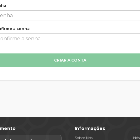
nha
firme a senha
CRIAR A CONTA
imento
Informações
Sobre Nós
Nós